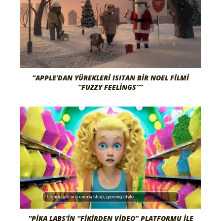
“APPLE’DAN YÜREKLERI ISITAN BIR NOEL FILMI
“FUZZY FEELINGS””
“PIKA LABS’IN “FIKIRDEN VIDEO” PLATFORMU ILE