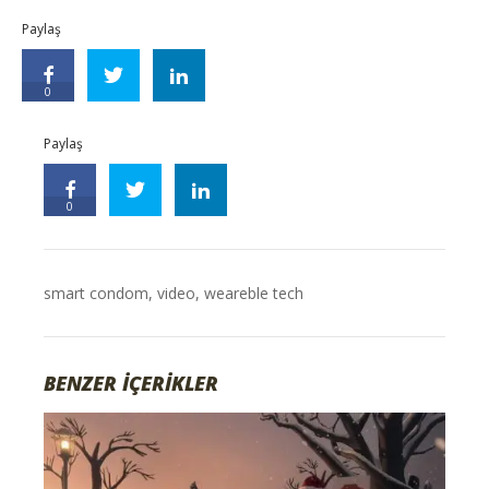
Paylaş
0
Paylaş
0
smart condom
,
video
,
weareble tech
BENZER İÇERİKLER