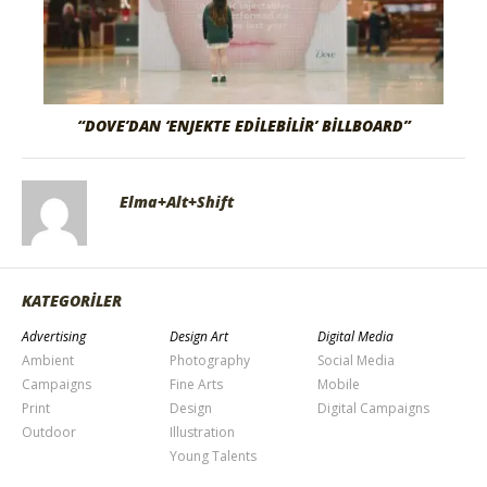
“DOVE’DAN ‘ENJEKTE EDILEBILIR’ BILLBOARD”
Elma+Alt+Shift
KATEGORİLER
Advertising
Design Art
Digital Media
Ambient
Photography
Social Media
Campaigns
Fine Arts
Mobile
Print
Design
Digital Campaigns
Outdoor
Illustration
Young Talents