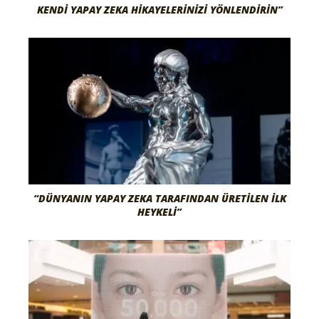
KENDI YAPAY ZEKA HIKAYELERINIZI YÖNLENDIRIN”
“DÜNYANIN YAPAY ZEKA TARAFINDAN ÜRETILEN İLK
HEYKELI”