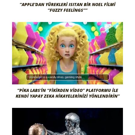
“APPLE’DAN YÜREKLERI ISITAN BIR NOEL FILMI
“FUZZY FEELINGS””
“PIKA LABS’IN “FIKIRDEN VIDEO” PLATFORMU ILE
KENDI YAPAY ZEKA HIKAYELERINIZI YÖNLENDIRIN”