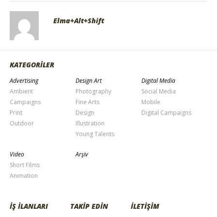
Elma+Alt+Shift
KATEGORİLER
Advertising
Design Art
Digital Media
Ambient
Photography
Social Media
Campaigns
Fine Arts
Mobile
Print
Design
Digital Campaigns
Outdoor
Illustration
Young Talents
Video
Arşiv
Short Films
Animation
İŞ İLANLARI
TAKİP EDİN
İLETİŞİM