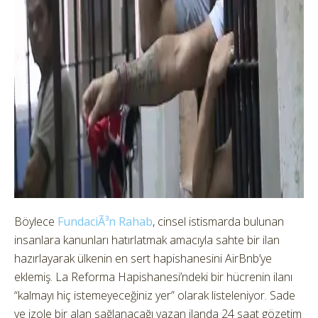
Böylece
FundaciÃ³n Rahab
, cinsel istismarda bulunan
insanlara kanunları hatırlatmak amacıyla sahte bir ilan
hazırlayarak ülkenin en sert hapishanesini AirBnb’ye
eklemiş. La Reforma Hapishanesi’ndeki bir hücrenin ilanı
“kalmayı hiç istemeyeceğiniz yer” olarak listeleniyor. Sade
ve izole bir alan sağlanacağı yazan ilanda 24 saat gözetim