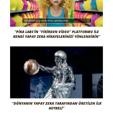
“PIKA LABS’IN “FIKIRDEN VIDEO” PLATFORMU ILE
KENDI YAPAY ZEKA HIKAYELERINIZI YÖNLENDIRIN”
“DÜNYANIN YAPAY ZEKA TARAFINDAN ÜRETILEN İLK
HEYKELI”