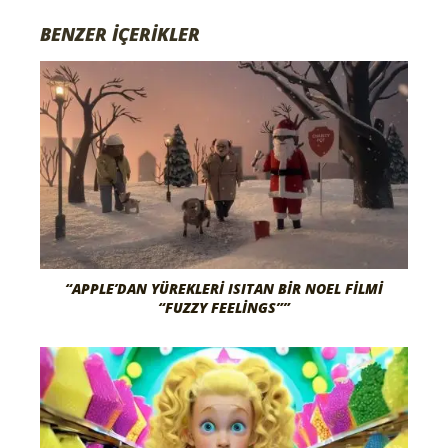
BENZER İÇERİKLER
“APPLE’DAN YÜREKLERI ISITAN BIR NOEL FILMI
“FUZZY FEELINGS””