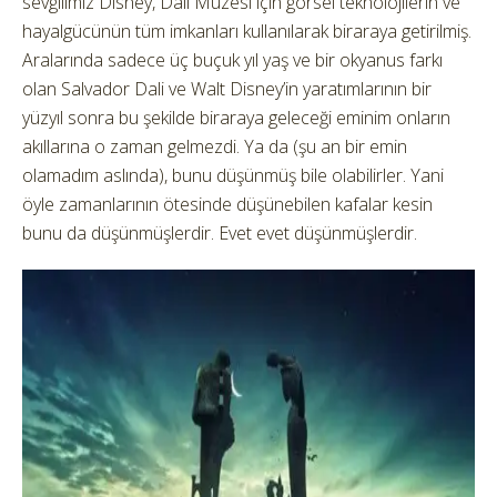
sevgilimiz Disney, Dali Müzesi için görsel teknolojilerin ve
hayalgücünün tüm imkanları kullanılarak biraraya getirilmiş.
Aralarında sadece üç buçuk yıl yaş ve bir okyanus farkı
olan Salvador Dali ve Walt Disney’in yaratımlarının bir
yüzyıl sonra bu şekilde biraraya geleceği eminim onların
akıllarına o zaman gelmezdi. Ya da (şu an bir emin
olamadım aslında), bunu düşünmüş bile olabilirler. Yani
öyle zamanlarının ötesinde düşünebilen kafalar kesin
bunu da düşünmüşlerdir. Evet evet düşünmüşlerdir.