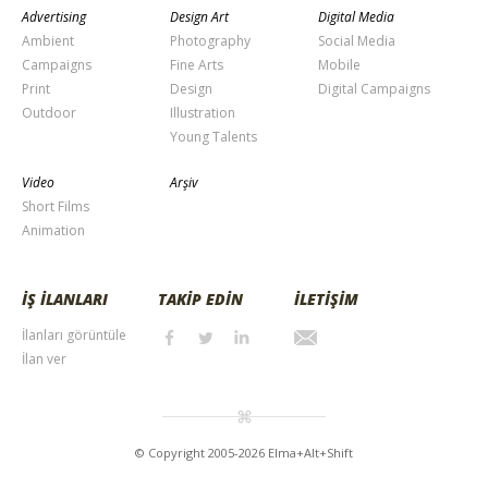
Advertising
Design Art
Digital Media
Ambient
Photography
Social Media
Campaigns
Fine Arts
Mobile
Print
Design
Digital Campaigns
Outdoor
Illustration
Young Talents
Video
Arşiv
Short Films
Animation
İŞ İLANLARI
TAKİP EDİN
İLETİŞİM
İlanları görüntüle
İlan ver
© Copyright 2005-2026 Elma+Alt+Shift