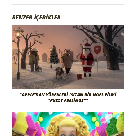
BENZER İÇERİKLER
“APPLE’DAN YÜREKLERI ISITAN BIR NOEL FILMI
“FUZZY FEELINGS””