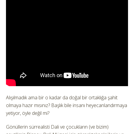
Alışılmadık ama bir o kadar da doğal bir ortaklığa şahit
olmaya hazır mısınız?
Başlık bile insanı heyecanlandırmaya
yetiyor, öyle değil mi?
Gönüllerin sürrealisti Dali ve çocukların (ve bizim)