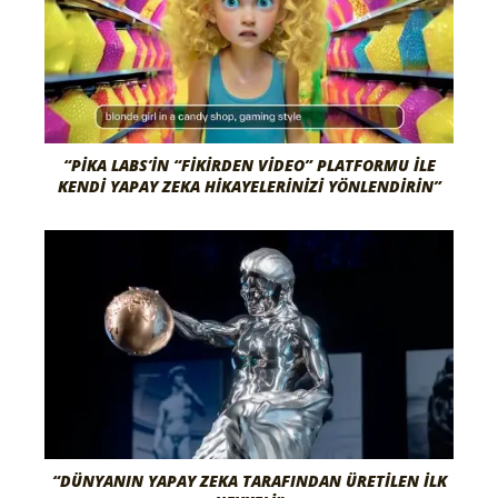
“PIKA LABS’IN “FIKIRDEN VIDEO” PLATFORMU ILE
KENDI YAPAY ZEKA HIKAYELERINIZI YÖNLENDIRIN”
“DÜNYANIN YAPAY ZEKA TARAFINDAN ÜRETILEN İLK