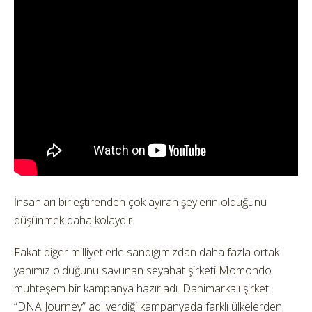
İnsanları birleştirenden çok ayıran şeylerin olduğunu
düşünmek daha kolaydır.
Fakat diğer milliyetlerle sandığımızdan daha fazla ortak
yanımız olduğunu savunan seyahat şirketi Momondo
muhteşem bir kampanya hazırladı. Danimarkalı şirket
“DNA Journey” adı verdiği kampanyada farklı ülkelerden