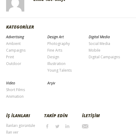
KATEGORİLER
Advertising
Design Art
Digital Media
Ambient
Photography
Social Media
Campaigns
Fine Arts
Mobile
Print
Design
Digital Campaigns
Outdoor
Illustration
Young Talents
Video
Arşiv
Short Films
Animation
İŞ İLANLARI
TAKİP EDİN
İLETİŞİM
İlanları görüntüle
İlan ver