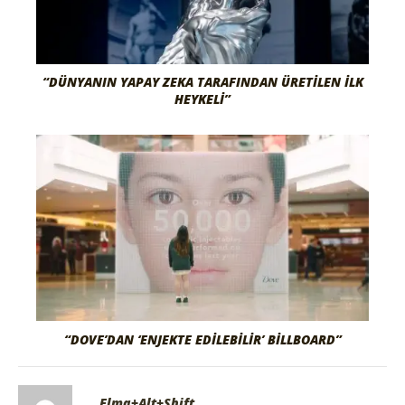
“DÜNYANIN YAPAY ZEKA TARAFINDAN ÜRETILEN İLK
HEYKELI”
“DOVE’DAN ‘ENJEKTE EDILEBILIR’ BILLBOARD”
Elma+Alt+Shift