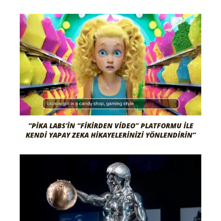
“PIKA LABS’IN “FIKIRDEN VIDEO” PLATFORMU ILE
KENDI YAPAY ZEKA HIKAYELERINIZI YÖNLENDIRIN”