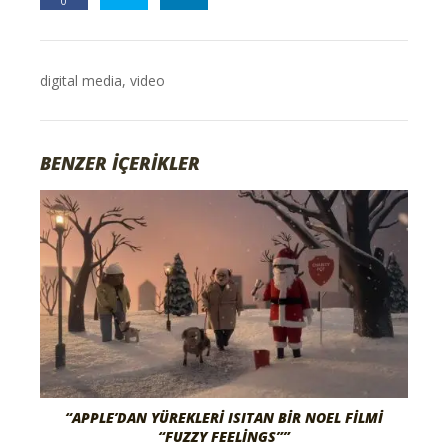
0
digital media
,
video
BENZER İÇERİKLER
“APPLE’DAN YÜREKLERI ISITAN BIR NOEL FILMI
“FUZZY FEELINGS””