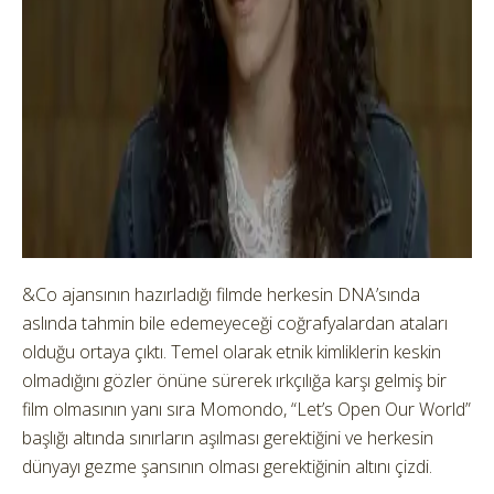
&Co ajansının hazırladığı filmde herkesin DNA’sında
aslında tahmin bile edemeyeceği coğrafyalardan ataları
olduğu ortaya çıktı. Temel olarak etnik kimliklerin keskin
olmadığını gözler önüne sürerek ırkçılığa karşı gelmiş bir
film olmasının yanı sıra Momondo, “Let’s Open Our World”
başlığı altında sınırların aşılması gerektiğini ve herkesin
dünyayı gezme şansının olması gerektiğinin altını çizdi.