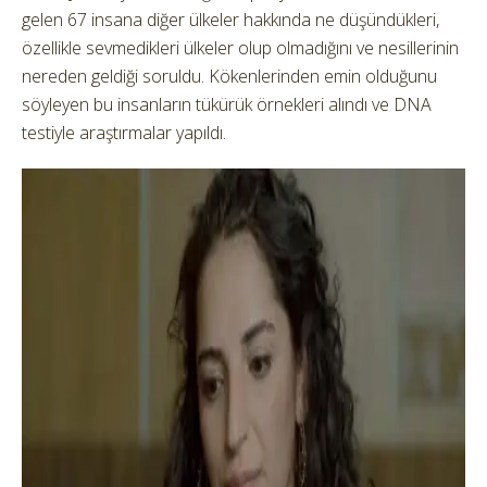
gelen 67 insana diğer ülkeler hakkında ne düşündükleri,
özellikle sevmedikleri ülkeler olup olmadığını ve nesillerinin
nereden geldiği soruldu. Kökenlerinden emin olduğunu
söyleyen bu insanların tükürük örnekleri alındı ve DNA
testiyle araştırmalar yapıldı.