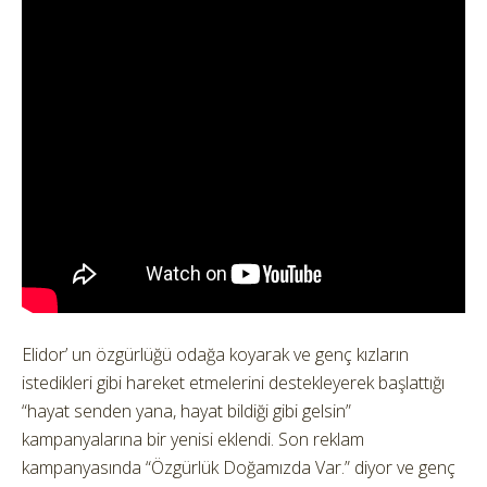
Elidor’ un özgürlüğü odağa koyarak ve genç kızların
istedikleri gibi hareket etmelerini destekleyerek başlattığı
“hayat senden yana, hayat bildiği gibi gelsin”
kampanyalarına bir yenisi eklendi. Son reklam
kampanyasında “Özgürlük Doğamızda Var.” diyor ve genç