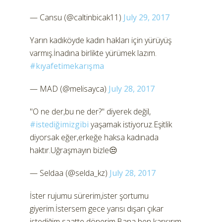
— Cansu (@caltinbicak11)
July 29, 2017
Yarın kadıköyde kadın hakları için yürüyüş
varmış.İnadına birlikte yürümek lazım.
#kıyafetimekarışma
— MAD (@melisayca)
July 28, 2017
"O ne der,bu ne der?" diyerek değil,
#istediğimizgibi
yaşamak istiyoruz.Eşitlik
diyorsak eğer,erkeğe haksa kadınada
haktır.Uğraşmayın bizle😒
— Seldaa (@selda_kz)
July 28, 2017
İster rujumu sürerim,ister şortumu
giyerim.İstersem gece yarısı dışarı çıkar
istediğim saatte dönerim.Bana ben karışırım.