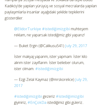
Kadıköy’de yapılan yürüyüş ve sosyal mecralarda yapılan
paylaşımlarla insanlar aşağıdaki şekilde tepkilerini
gösterdiler.
@ElidorTurkiye
#istediğimizgibi
muhteşem
reklam, ne yaparsak istediğimiz gibi yaparız!
— Buket Ergin (@Calikusu541)
July 29, 2017
İster makyaj yaparım, ister yapmam. İster kilo
alırım ister zayıflarım. İster belieber olurum,
ister olmam.
#istediğimizgibi
— Ezgi Zelal Kaymaz (@mrskorelice)
July 29,
2017
#istediğimizgibi
gezeriz
#istediğimizgibi
giyiniriz,
#EnÇokDa
istediğimiz gibi güleriz..