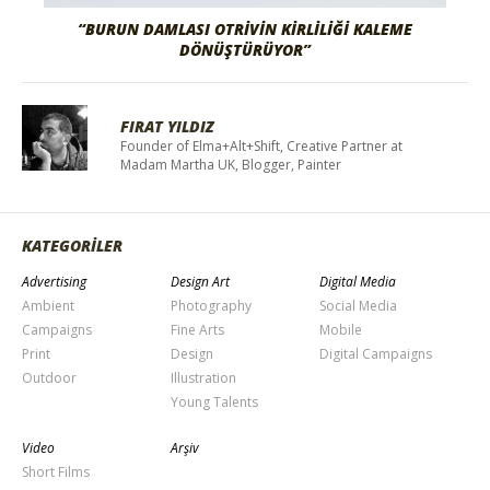
“BURUN DAMLASI OTRIVIN KIRLILIĞI KALEME
DÖNÜŞTÜRÜYOR”
FIRAT YILDIZ
Founder of Elma+Alt+Shift, Creative Partner at
Madam Martha UK, Blogger, Painter
KATEGORİLER
Advertising
Design Art
Digital Media
Ambient
Photography
Social Media
Campaigns
Fine Arts
Mobile
Print
Design
Digital Campaigns
Outdoor
Illustration
Young Talents
Video
Arşiv
Short Films