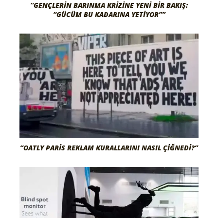
“GENÇLERIN BARINMA KRIZINE YENI BIR BAKIŞ:
“GÜCÜM BU KADARINA YETIYOR””
“OATLY PARIS REKLAM KURALLARINI NASIL ÇIĞNEDI?”