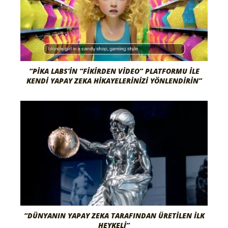
“PIKA LABS’IN “FIKIRDEN VIDEO” PLATFORMU ILE
KENDI YAPAY ZEKA HIKAYELERINIZI YÖNLENDIRIN”
“DÜNYANIN YAPAY ZEKA TARAFINDAN ÜRETILEN İLK
HEYKELI”