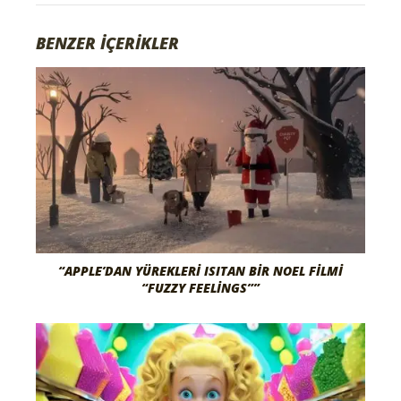
BENZER İÇERİKLER
“APPLE’DAN YÜREKLERI ISITAN BIR NOEL FILMI
“FUZZY FEELINGS””