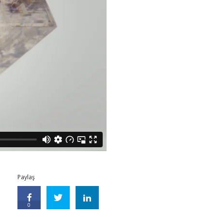
Paylaş
0