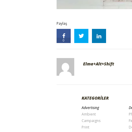
Paylaş
0
Elma+Alt+Shift
KATEGORİLER
Advertising
De
Ambient
P
Campaigns
Fi
Print
D