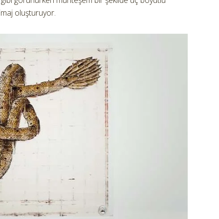
ı gibi görünürken muhteşem bir şekilde üç boyutlu
 imaj oluşturuyor.