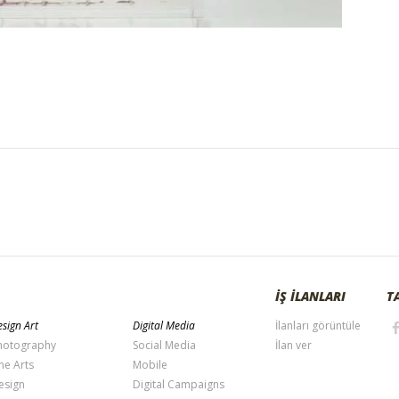
İŞ İLANLARI
T
sign Art
Digital Media
İlanları görüntüle
hotography
Social Media
İlan ver
ne Arts
Mobile
esign
Digital Campaigns