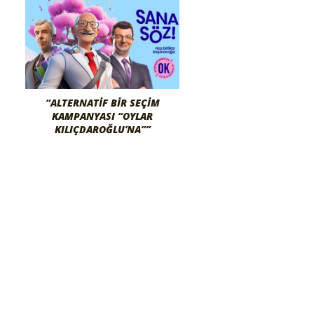
“ALTERNATIF BIR SEÇIM
KAMPANYASI “OYLAR
KILIÇDAROĞLU’NA””