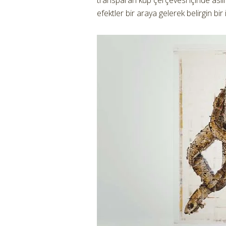
transparan küp çerçevesi içinde asıl
efektler bir araya gelerek belirgin bir