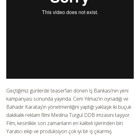
Geçtiğimiz günlerde teaser’ları dönen İş Bankası’nın yeni
kampanyası sonunda yayında.
Cem Yılmaz’ın oynadığı ve
Bahadır Karataş’ın yönetmenliğini yaptığı yaklaşık iki buçuk
dakikalık reklam filmi Medina Turgul DDB imzasını taşıyor.
Film, kesinlikle son zamanların en kaliteli işlerinden biri.
Yaratıcı ekip ve prodüksiyon çok iyi bir iş çıkarmış.