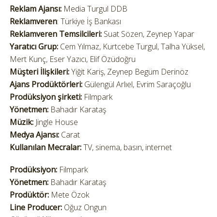
Reklam Ajansı:
Media Turgul DDB
Reklamveren
: Türkiye İş Bankası
Reklamveren Temsilcileri:
Suat Sözen, Zeynep Yapar
Yaratıcı Grup:
Cem Yılmaz, Kurtcebe Turgul, Talha Yüksel,
Mert Kunç, Eser Yazıcı, Elif Özüdoğru
Müşteri İlişkileri:
Yiğit Kariş, Zeynep Begüm Derinöz
Ajans Prodüktörleri:
Gülengül Arlıel, Evrim Saraçoğlu
Prodüksiyon şirketi:
Filmpark
Yönetmen:
Bahadır Karataş
Müzik:
Jingle House
Medya Ajansı:
Carat
Kullanılan Mecralar:
TV, sinema, basın, internet
Prodüksiyon:
Filmpark
Yönetmen:
Bahadır Karataş
Prodüktör:
Mete Özok
Line Producer:
Oğuz Ongun