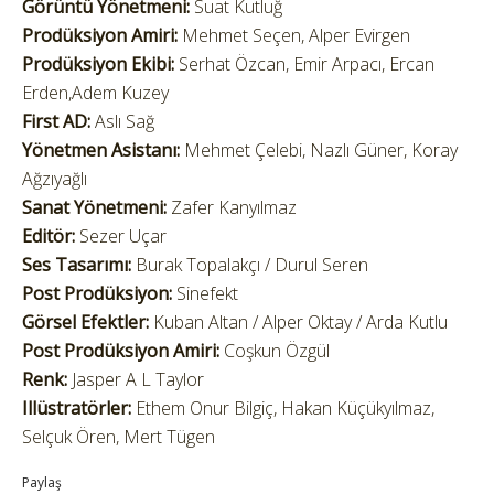
Görüntü Yönetmeni:
Suat Kutluğ
Prodüksiyon Amiri:
Mehmet Seçen, Alper Evirgen
Prodüksiyon Ekibi:
Serhat Özcan, Emir Arpacı, Ercan
Erden,Adem Kuzey
First AD:
Aslı Sağ
Yönetmen Asistanı:
Mehmet Çelebi, Nazlı Güner, Koray
Ağzıyağlı
Sanat Yönetmeni:
Zafer Kanyılmaz
Editör:
Sezer Uçar
Ses Tasarımı:
Burak Topalakçı / Durul Seren
Post Prodüksiyon:
Sinefekt
Görsel Efektler:
Kuban Altan / Alper Oktay / Arda Kutlu
Post Prodüksiyon Amiri:
Coşkun Özgül
Renk:
Jasper A L Taylor
Illüstratörler:
Ethem Onur Bilgiç, Hakan Küçükyılmaz,
Selçuk Ören, Mert Tügen
Paylaş