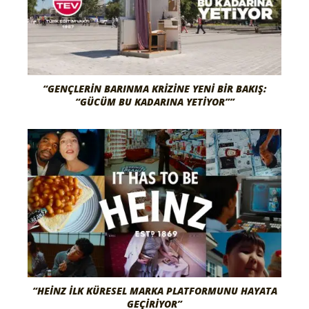
“GENÇLERIN BARINMA KRIZINE YENI BIR BAKIŞ:
“GÜCÜM BU KADARINA YETIYOR””
“HEINZ İLK KÜRESEL MARKA PLATFORMUNU HAYATA
GEÇIRIYOR”