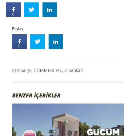
0
Paylaş
0
campaign
,
COMMERCIAL
,
is bankasi
BENZER İÇERİKLER