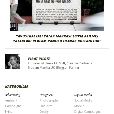
“AVUSTRALYALI YATAK MARKASI 10:PM ATILMIŞ
YATAKLARI REKLAM PANOSU OLARAK KULLANIYOR”
FIRAT YILDIZ
Founder of Elma+Alt+Shift, Creative Partner at
Madam Martha UK, Blogger, Painter
KATEGORİLER
Advertising
Design Art
Digital Media
Ambient
Photography
Social Media
Campaigns
Fine Arts
Mobile
Print
Design
Digital Campaigns