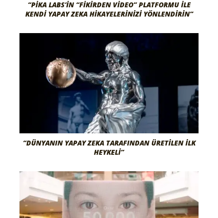
“PIKA LABS’IN “FIKIRDEN VIDEO” PLATFORMU ILE
KENDI YAPAY ZEKA HIKAYELERINIZI YÖNLENDIRIN”
“DÜNYANIN YAPAY ZEKA TARAFINDAN ÜRETILEN İLK
HEYKELI”