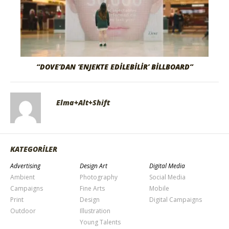
“DOVE’DAN ‘ENJEKTE EDILEBILIR’ BILLBOARD”
Elma+Alt+Shift
KATEGORİLER
Advertising
Design Art
Digital Media
Ambient
Photography
Social Media
Campaigns
Fine Arts
Mobile
Print
Design
Digital Campaigns
Outdoor
Illustration
Young Talents