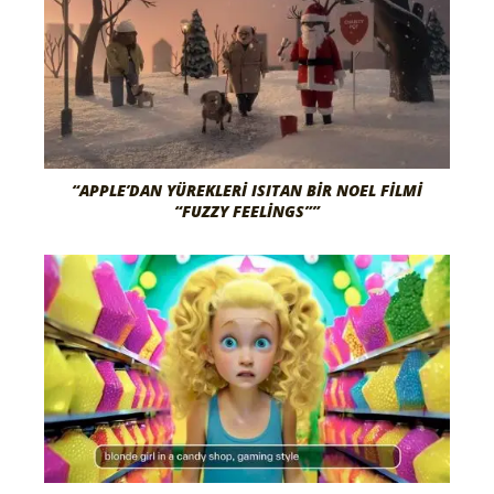
“APPLE’DAN YÜREKLERI ISITAN BIR NOEL FILMI
“FUZZY FEELINGS””