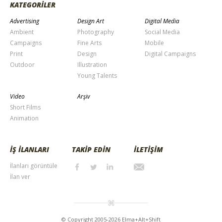
KATEGORİLER
Advertising
Design Art
Digital Media
Ambient
Photography
Social Media
Campaigns
Fine Arts
Mobile
Print
Design
Digital Campaigns
Outdoor
Illustration
Young Talents
Video
Arşiv
Short Films
Animation
İŞ İLANLARI
TAKİP EDİN
İLETİŞİM
İlanları görüntüle
İlan ver
© Copyright 2005-2026 Elma+Alt+Shift