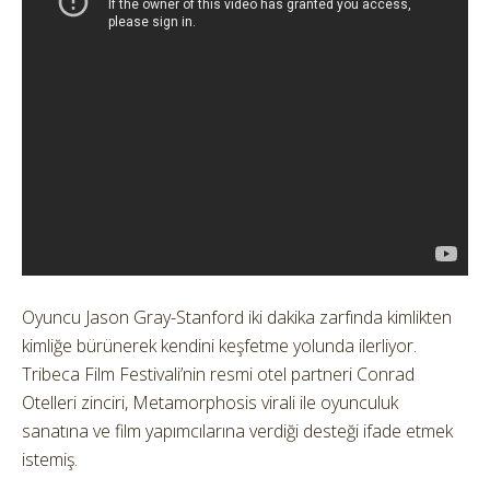
Oyuncu Jason Gray-Stanford iki dakika zarfında kimlikten
kimliğe bürünerek kendini keşfetme yolunda ilerliyor.
Tribeca Film Festivali’nin resmi otel partneri Conrad
Otelleri zinciri, Metamorphosis virali ile oyunculuk
sanatına ve film yapımcılarına verdiği desteği ifade etmek
istemiş.