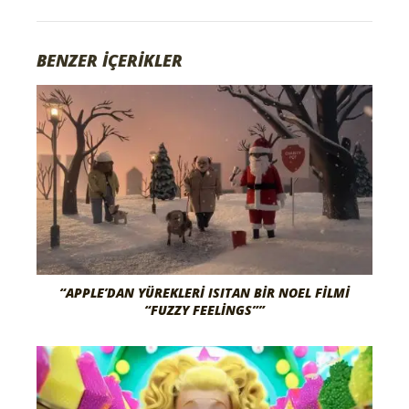
BENZER İÇERİKLER
“APPLE’DAN YÜREKLERI ISITAN BIR NOEL FILMI
“FUZZY FEELINGS””