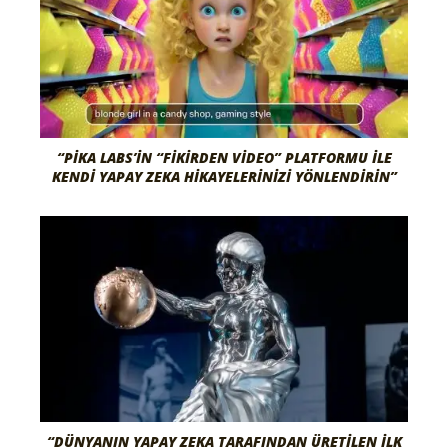
“PIKA LABS’IN “FIKIRDEN VIDEO” PLATFORMU ILE
KENDI YAPAY ZEKA HIKAYELERINIZI YÖNLENDIRIN”
“DÜNYANIN YAPAY ZEKA TARAFINDAN ÜRETILEN İLK