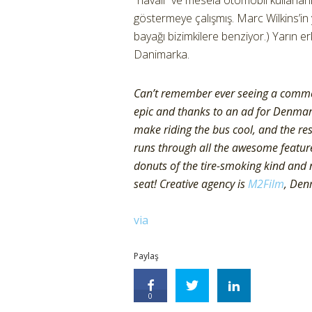
“havalı” ve mesela otomobil kullananl
göstermeye çalışmış. Marc Wilkins’in 
bayağı bizimkilere benziyor.) Yarın erk
Danimarka.
Can’t remember ever seeing a commerc
epic and thanks to an ad for Denmark
make riding the bus cool, and the res
runs through all the awesome features
donuts of the tire-smoking kind and 
seat! Creative agency is
M2Film
, Den
via
Paylaş
0