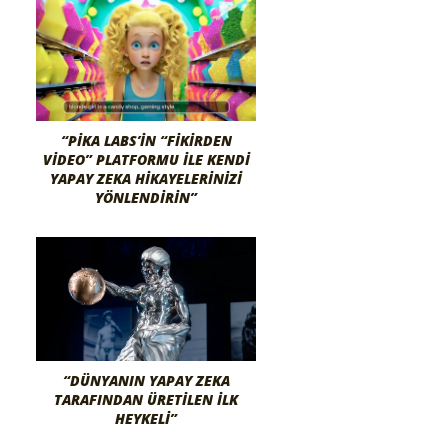
“PIKA LABS’IN “FIKIRDEN
VIDEO” PLATFORMU ILE KENDI
YAPAY ZEKA HIKAYELERINIZI
YÖNLENDIRIN”
“DÜNYANIN YAPAY ZEKA
TARAFINDAN ÜRETILEN İLK
HEYKELI”