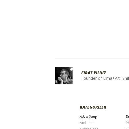
FIRAT YILDIZ
Founder of Elma+Alt+Shif
KATEGORİLER
Advertising
De
Ambient
P