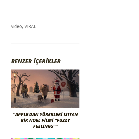
video
,
VIRAL
BENZER İÇERİKLER
“APPLE’DAN YÜREKLERI ISITAN
BIR NOEL FILMI “FUZZY
FEELINGS””