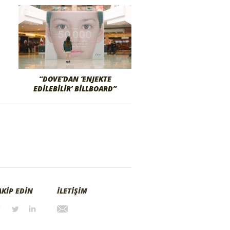
“DOVE’DAN ‘ENJEKTE
EDILEBILIR’ BILLBOARD”
AKİP EDİN
İLETİŞİM