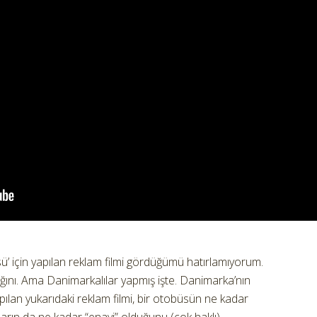
ü’ için yapılan reklam filmi gördüğümü hatırlamıyorum.
ığını. Ama Danimarkalılar yapmış işte. Danimarka’nın
apılan yukarıdaki reklam filmi, bir otobüsün ne kadar