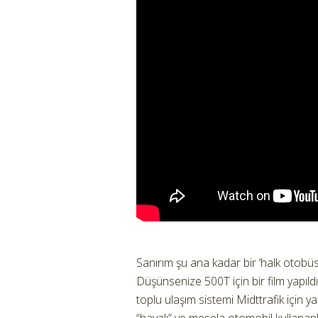
Sanırım şu ana kadar bir ‘halk otobüs
Düşünsenize 500T için bir film yapıld
toplu ulaşım sistemi Midttrafik için y