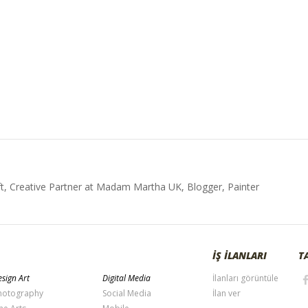
t, Creative Partner at Madam Martha UK, Blogger, Painter
İŞ İLANLARI
T
sign Art
Digital Media
İlanları görüntüle
hotography
Social Media
İlan ver