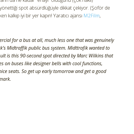
arın da ne kadar “enayi” olduğunu (çok haklı)
yönettiği spot absürdlüğüyle dikkat çekiyor. (Şoför de
en kalkıp iyi bir yer kapın! Yaratıcı ajansı
M2Film
,
ial for a bus at all, much less one that was genuinely
’s Midtraffik public bus system. Midttrafik wanted to
ult is this 90-second spot directed by Marc Wilkins that
 on buses like designer bells with cool functions,
nice seats. So get up early tomorrow and get a good
mark.