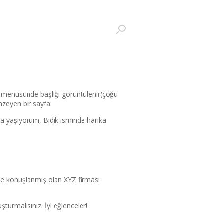
şım menüsünde başlığı görüntülenir(çoğu
nzeyen bir sayfa:
’da yaşıyorum, Bıdık isminde harika
de konuşlanmış olan XYZ firması
şturmalısınız. İyi eğlenceler!