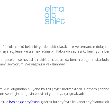
a
n farklıdır çünkü belirli bir yerde sabit olarak kalır ve temanızın dola
 ziyaretçilerini karşılamak adına bir Hakkında sayfası kullanır. Şuna be
ye, geceleri ise hevesli bir aktörüm, burası da benim blogum. İstanbul
çmeyi seviyorum. (Ve yağmura yakalanmayı.)
ve kurulduğundan bu yana kaliteli şeyler üretmektedir. Gotham şehrin
ham şehri için her şeyin en iyisini yapmaya çalışmaktadır.
celikle
başlangıç sayfasına
giderek bu sayfayı silip kendi sayfalarınızı olu