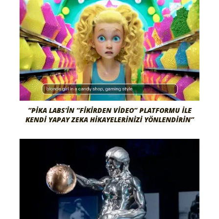
“PIKA LABS’IN “FIKIRDEN VIDEO” PLATFORMU ILE
KENDI YAPAY ZEKA HIKAYELERINIZI YÖNLENDIRIN”