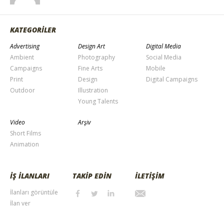
KATEGORİLER
Advertising
Design Art
Digital Media
Ambient
Photography
Social Media
Campaigns
Fine Arts
Mobile
Print
Design
Digital Campaigns
Outdoor
Illustration
Young Talents
Video
Arşiv
Short Films
Animation
İŞ İLANLARI
TAKİP EDİN
İLETİŞİM
İlanları görüntüle
İlan ver