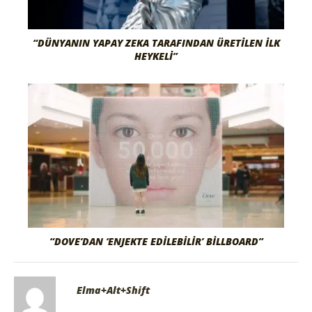
“DÜNYANIN YAPAY ZEKA TARAFINDAN ÜRETILEN İLK
HEYKELI”
“DOVE’DAN ‘ENJEKTE EDILEBILIR’ BILLBOARD”
Elma+Alt+Shift