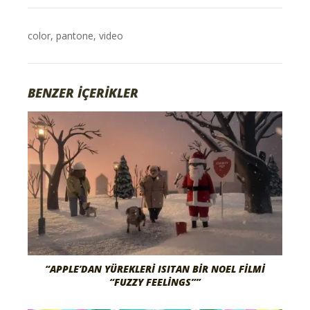
color
,
pantone
,
video
BENZER İÇERİKLER
“APPLE’DAN YÜREKLERI ISITAN BIR NOEL FILMI
“FUZZY FEELINGS””