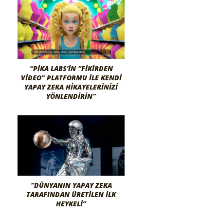
“PIKA LABS’IN “FIKIRDEN
VIDEO” PLATFORMU ILE KENDI
YAPAY ZEKA HIKAYELERINIZI
YÖNLENDIRIN”
“DÜNYANIN YAPAY ZEKA
TARAFINDAN ÜRETILEN İLK
HEYKELI”