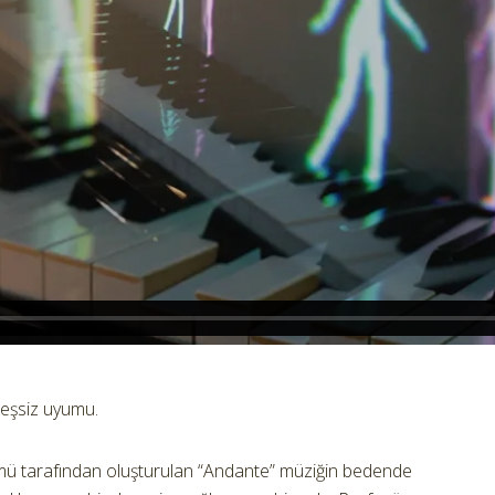
 eşsiz uyumu.
ü tarafından oluşturulan “Andante” müziğin bedende