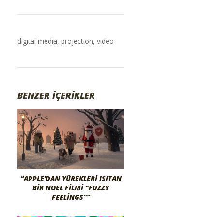
digital media
,
projection
,
video
BENZER İÇERİKLER
“APPLE’DAN YÜREKLERI ISITAN
BIR NOEL FILMI “FUZZY
FEELINGS””