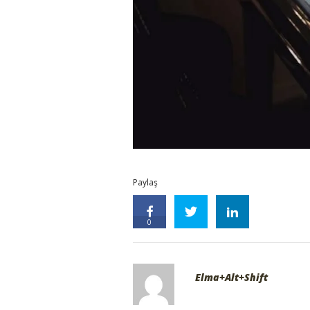
Paylaş
0
Elma+Alt+Shift