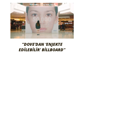
“DOVE’DAN ‘ENJEKTE
EDILEBILIR’ BILLBOARD”