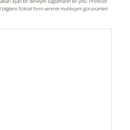
akları aşan bir deneyim sağlamanın bir yolu. Profesör
tal bilgilere fiziksel form vererek muhteşem görünümleri
.