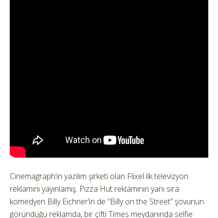
Cinemagraph’ın yazılım şirketi olan Flixel ilk televizyon
reklamını yayınlamış.
Pizza Hut reklamının yanı sıra
komedyen Billy Eichner’in de “Billy on the Street” şovunun
göründüğü reklamda, bir çifti Times meydanında selfie