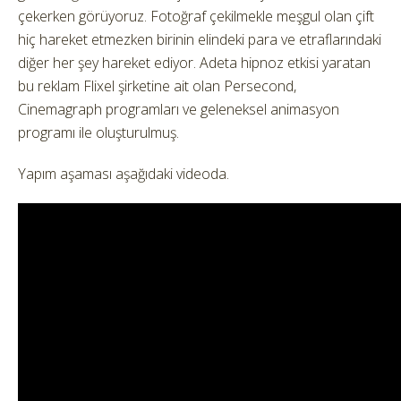
çekerken görüyoruz. Fotoğraf çekilmekle meşgul olan çift
hiç hareket etmezken birinin elindeki para ve etraflarındaki
diğer her şey hareket ediyor. Adeta hipnoz etkisi yaratan
bu reklam Flixel şirketine ait olan Persecond,
Cinemagraph programları ve geleneksel animasyon
programı ile oluşturulmuş.
Yapım aşaması aşağıdaki videoda.