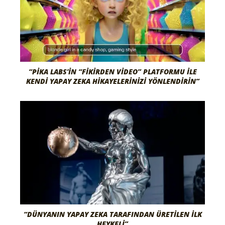
“PIKA LABS’IN “FIKIRDEN VIDEO” PLATFORMU ILE
KENDI YAPAY ZEKA HIKAYELERINIZI YÖNLENDIRIN”
“DÜNYANIN YAPAY ZEKA TARAFINDAN ÜRETILEN İLK
HEYKELI”