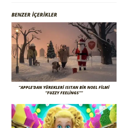
BENZER İÇERİKLER
“APPLE’DAN YÜREKLERI ISITAN BIR NOEL FILMI
“FUZZY FEELINGS””