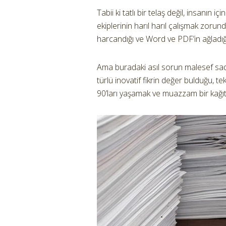
Tabii ki tatlı bir telaş değil, insanın i
ekiplerinin harıl harıl çalışmak zor
harcandığı ve Word ve PDF’in ağladığı 
Ama buradaki asıl sorun malesef sadece
türlü inovatif fikrin değer bulduğu, t
90’ları yaşamak ve muazzam bir kağıt