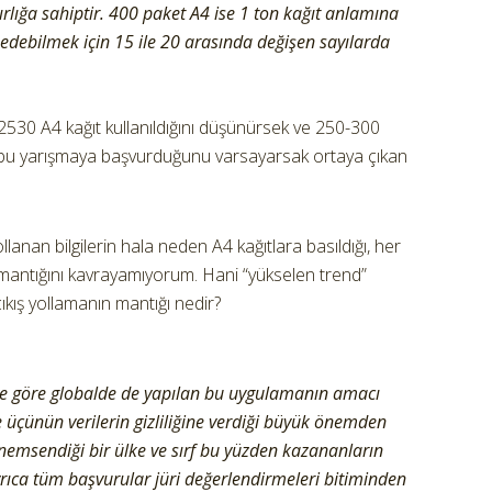
ğırlığa sahiptir. 400 paket A4 ise 1 ton kağıt anlamına
 edebilmek için 15 ile 20 arasında değişen sayılarda
2530 A4 kağıt kullanıldığını düşünürsek ve 250-300
in bu yarışmaya başvurduğunu varsayarsak ortaya çıkan
an bilgilerin hala neden A4 kağıtlara basıldığı, her
ın mantığını kavrayamıyorum. Hani “yükselen trend”
ıkış yollamanın mantığı nedir?
iye göre globalde de yapılan bu uygulamanın amacı
e üçünün verilerin gizliliğine verdiği büyük önemden
 önemsendiği bir ülke ve sırf bu yüzden kazananların
yrıca tüm başvurular jüri değerlendirmeleri bitiminden