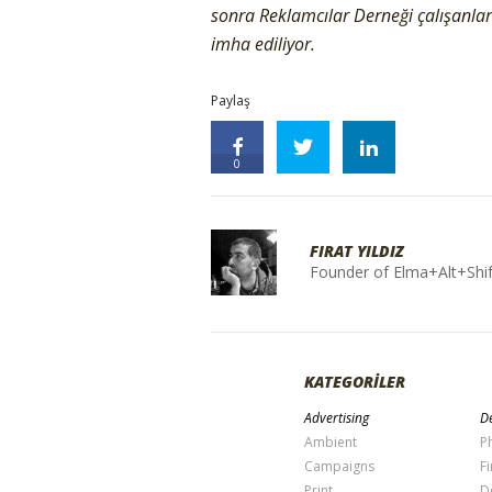
sonra Reklamcılar Derneği çalışanl
imha ediliyor.
Paylaş
0
FIRAT YILDIZ
Founder of Elma+Alt+Shif
KATEGORİLER
Advertising
De
Ambient
P
Campaigns
Fi
Print
D