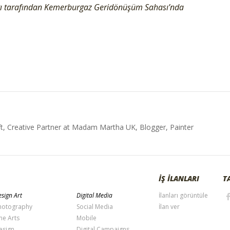
arı tarafından Kemerburgaz Geridönüşüm Sahası’nda
t, Creative Partner at Madam Martha UK, Blogger, Painter
İŞ İLANLARI
T
sign Art
Digital Media
İlanları görüntüle
hotography
Social Media
İlan ver
ne Arts
Mobile
esign
Digital Campaigns