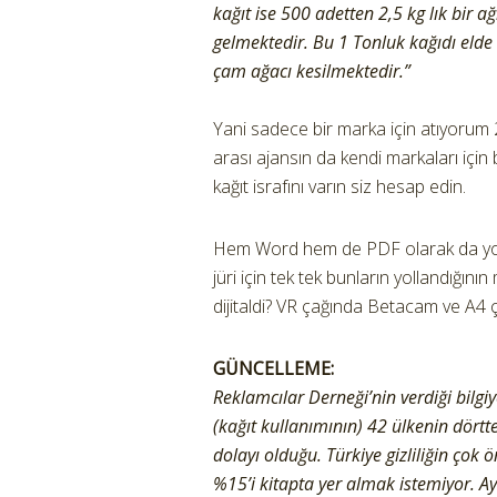
kağıt ise 500 adetten 2,5 kg lık bir a
gelmektedir. Bu 1 Tonluk kağıdı elde
çam ağacı kesilmektedir.”
Yani sadece bir marka için atıyorum 
arası ajansın da kendi markaları iç
kağıt israfını varın siz hesap edin.
Hem Word hem de PDF olarak da yollan
jüri için tek tek bunların yollandığın
dijitaldi? VR çağında Betacam ve A4 ç
GÜNCELLEME:
Reklamcılar Derneği’nin verdiği bilg
(kağıt kullanımının) 42 ülkenin dörtt
dolayı olduğu. Türkiye gizliliğin çok
%15’i kitapta yer almak istemiyor. A