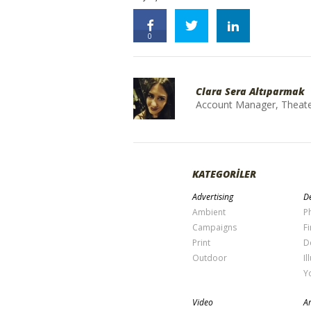
0
Clara Sera Altıparmak
Account Manager, Theater 
KATEGORİLER
Advertising
De
Ambient
P
Campaigns
Fi
Print
D
Outdoor
Il
Y
Video
Ar