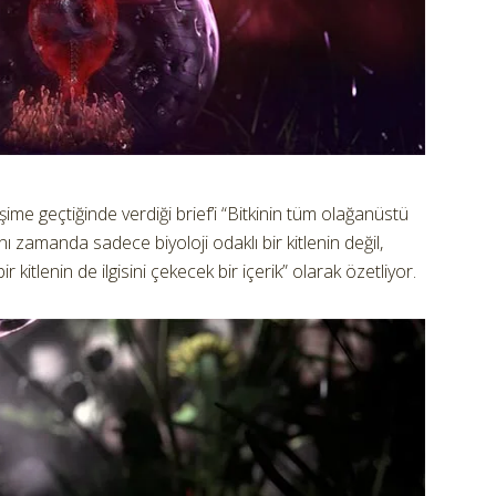
tişime geçtiğinde verdiği brief’i “Bitkinin tüm olağanüstü
ynı zamanda sadece biyoloji odaklı bir kitlenin değil,
kitlenin de ilgisini çekecek bir içerik” olarak özetliyor.