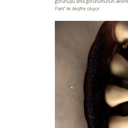
görünüşlü ama görünümünün aksine etç
Park” ile deşifre oluyor.