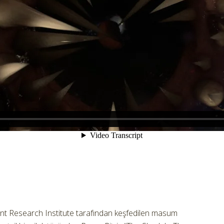
nt Research Institute tarafından keşfedilen masum