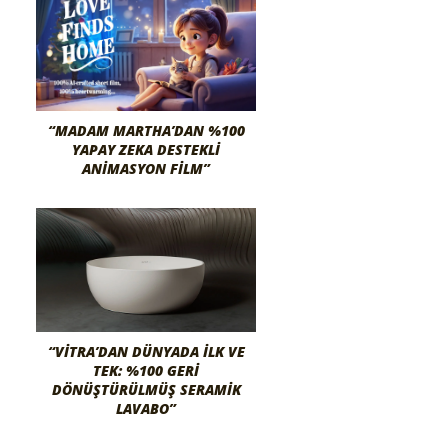
“MADAM MARTHA’DAN %100
YAPAY ZEKA DESTEKLI
ANIMASYON FILM”
“VITRA’DAN DÜNYADA İLK VE
TEK: %100 GERI
DÖNÜŞTÜRÜLMÜŞ SERAMIK
LAVABO”