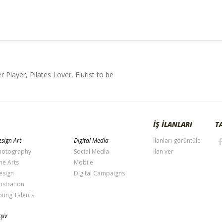
Player, Pilates Lover, Flutist to be
İŞ İLANLARI
T
sign Art
Digital Media
İlanları görüntüle
hotography
Social Media
İlan ver
ne Arts
Mobile
esign
Digital Campaigns
lustration
oung Talents
şiv