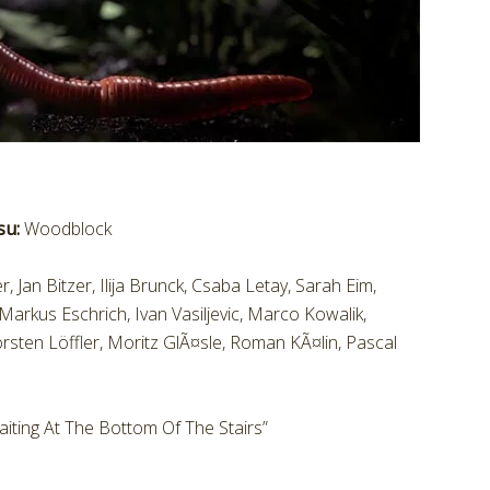
su:
Woodblock
Jan Bitzer, Ilija Brunck, Csaba Letay, Sarah Eim,
arkus Eschrich, Ivan Vasiljevic, Marco Kowalik,
rsten Löffler, Moritz GlÃ¤sle, Roman KÃ¤lin, Pascal
iting At The Bottom Of The Stairs”