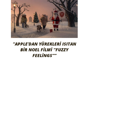
“APPLE’DAN YÜREKLERI ISITAN
BIR NOEL FILMI “FUZZY
FEELINGS””