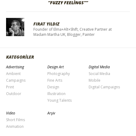
“FUZZY FEELINGS””
FIRAT YILDIZ
Founder of Elma+Alt+Shift, Creative Partner at
Madam Martha UK, Blogger, Painter
KATEGORİLER
Advertising
Design Art
Digital Media
Ambient
Photography
Social Media
Campaigns
Fine Arts
Mobile
Print
Design
Digital Campaigns
Outdoor
Illustration
Young Talents
Video
Arşiv
Short Films
Animation