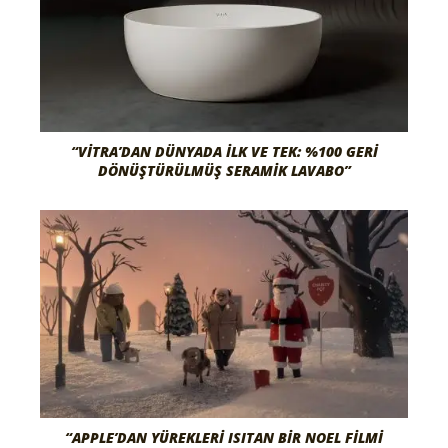
“VITRA’DAN DÜNYADA İLK VE TEK: %100 GERI
DÖNÜŞTÜRÜLMÜŞ SERAMIK LAVABO”
“APPLE’DAN YÜREKLERI ISITAN BIR NOEL FILMI