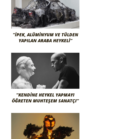
“İPEK, ALÜMINYUM VE TÜLDEN
YAPILAN ARABA HEYKELI”
“KENDINE HEYKEL YAPMAYI
ÖĞRETEN MUHTEŞEM SANATÇI”