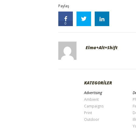
Paylaş
0
Elma+Alt+Shift
KATEGORİLER
Advertising
De
Ambient
P
Campaigns
Fi
Print
D
Outdoor
Il
Y