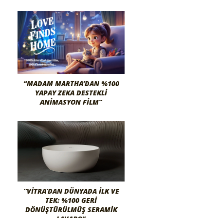
“MADAM MARTHA’DAN %100
YAPAY ZEKA DESTEKLI
ANIMASYON FILM”
“VITRA’DAN DÜNYADA İLK VE
TEK: %100 GERI
DÖNÜŞTÜRÜLMÜŞ SERAMIK