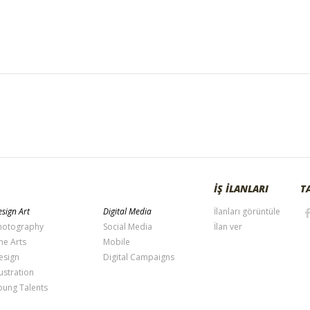
İŞ İLANLARI
T
sign Art
Digital Media
İlanları görüntüle
hotography
Social Media
İlan ver
ne Arts
Mobile
esign
Digital Campaigns
lustration
oung Talents