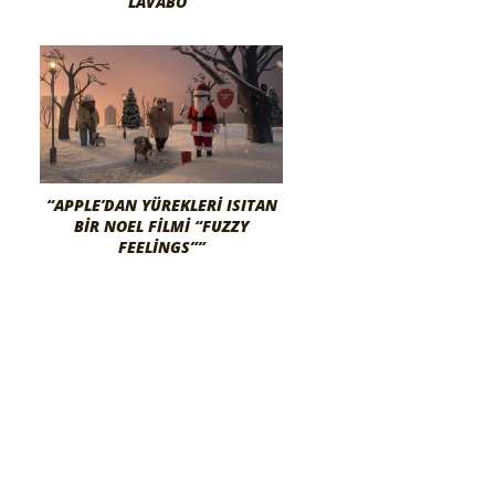
LAVABO”
“APPLE’DAN YÜREKLERI ISITAN
BIR NOEL FILMI “FUZZY
FEELINGS””