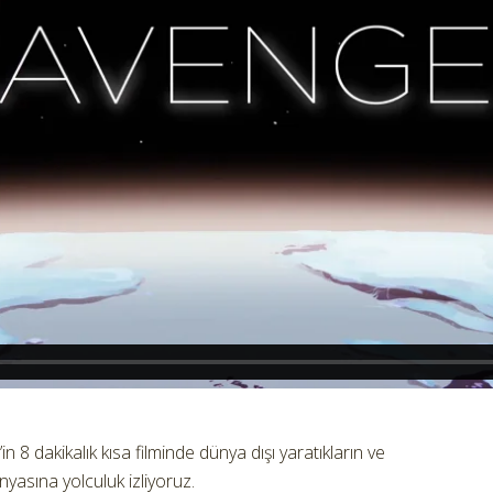
8 dakikalık kısa filminde dünya dışı yaratıkların ve
ünyasına yolculuk izliyoruz.