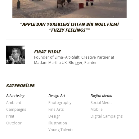
“APPLE’DAN YÜREKLERI ISITAN BIR NOEL FILMI
“FUZZY FEELINGS””
FIRAT YILDIZ
Founder of Elma+Alt+Shift, Creative Partner at
Madam Martha UK, Blogger, Painter
KATEGORİLER
Advertising
Design Art
Digital Media
Ambient
Photography
Social Media
Campaigns
Fine Arts
Mobile
Print
Design
Digital Campaigns
Outdoor
Illustration
Young Talents