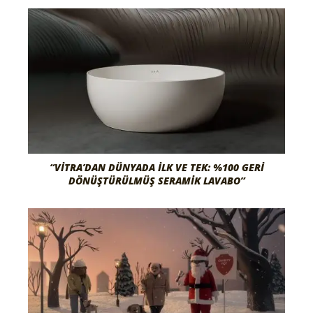
“VITRA’DAN DÜNYADA İLK VE TEK: %100 GERI
DÖNÜŞTÜRÜLMÜŞ SERAMIK LAVABO”