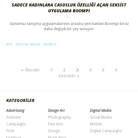
SADECE KADINLARA CASUSLUK ÖZELLİĞİ AÇAN SEKSİST
UYGULAMA BOOMPI
Günümüz tanışma uygulamalarının arasına yeni katılan Boompi biraz
daha değişik bir şey sunuyor.
APP
DIGITAL MEDIA
MOBILE
« Önceki
1
2
3
4
5
6
Sonraki »
KATEGORİLER
Advertising
Design Art
Digital Media
Ambient
Photography
Social Media
Campaigns
Fine Arts
Mobile
Print
Design
Digital Campaigns
Outdoor
Illustration