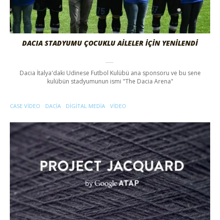
DACIA STADYUMU ÇOCUKLU AİLELER İÇİN YENİLENDİ
Dacia İtalya'daki Udinese Futbol Kulübü ana sponsoru ve bu sene
kulübün stadyumunun ismi "The Dacia Arena"
CASE VIDEO
DACIA
DIGITAL MEDIA
VIDEO