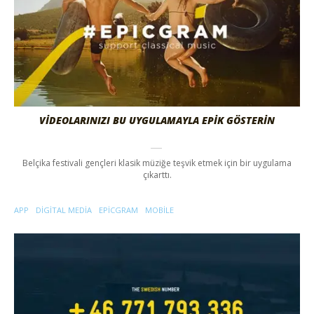
VİDEOLARINIZI BU UYGULAMAYLA EPİK GÖSTERİN
Belçika festivali gençleri klasik müziğe teşvik etmek için bir uygulama
çıkarttı.
APP
DIGITAL MEDIA
EPICGRAM
MOBILE