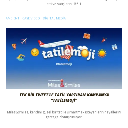
etti ve satışlarını %5.1
AMBIENT
CASE VIDEO
DIGITAL MEDIA
TEK BİR TWEET’LE TATİL YAPTIRAN KAMPANYA
“TATİLEMOJİ”
Miles&smiles, kendini güzel bir tatille şımartmak isteyenlerin hayallerini
gerçeğe dönüştürüyor.