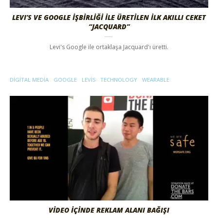
LEVI’S VE GOOGLE İŞBİRLİĞİ İLE ÜRETİLEN İLK AKILLI CEKET
“JACQUARD”
Levi's Google ile ortaklaşa Jacquard'ı üretti.
DIGITAL MEDIA
GOOGLE
LEVIS
TECHNOLOGY
WEARABLE
VİDEO İÇİNDE REKLAM ALANI BAĞIŞI