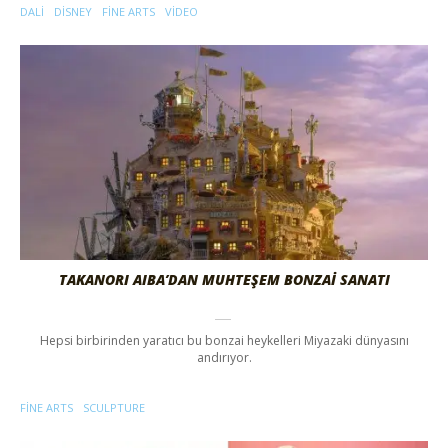
DALI
DISNEY
FINE ARTS
VIDEO
TAKANORI AIBA’DAN MUHTEŞEM BONZAİ SANATI
Hepsi birbirinden yaratıcı bu bonzai heykelleri Miyazaki dünyasını
andırıyor.
FINE ARTS
SCULPTURE