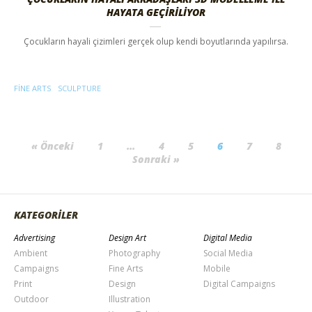
HAYATA GEÇİRİLİYOR
Çocukların hayali çizimleri gerçek olup kendi boyutlarında yapılırsa.
FINE ARTS
SCULPTURE
« Önceki
1
…
4
5
6
7
8
Sonraki »
KATEGORİLER
Advertising
Design Art
Digital Media
Ambient
Photography
Social Media
Campaigns
Fine Arts
Mobile
Print
Design
Digital Campaigns
Outdoor
Illustration