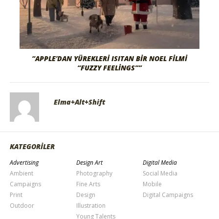
“APPLE’DAN YÜREKLERI ISITAN BIR NOEL FILMI
“FUZZY FEELINGS””
Elma+Alt+Shift
KATEGORİLER
Advertising
Design Art
Digital Media
Ambient
Photography
Social Media
Campaigns
Fine Arts
Mobile
Print
Design
Digital Campaigns
Outdoor
Illustration
Young Talents