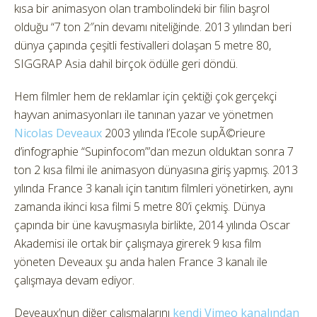
kısa bir animasyon olan trambolindeki bir filin başrol
olduğu “7 ton 2″nin devamı niteliğinde. 2013 yılından beri
dünya çapında çeşitli festivalleri dolaşan 5 metre 80,
SIGGRAP Asia dahil birçok ödülle geri döndü.
Hem filmler hem de reklamlar için çektiği çok gerçekçi
hayvan animasyonları ile tanınan yazar ve yönetmen
Nicolas Deveaux
2003 yılında l’Ecole supÃ©rieure
d’infographie “Supinfocom”’dan mezun olduktan sonra 7
ton 2 kısa filmi ile animasyon dünyasına giriş yapmış. 2013
yılında France 3 kanalı için tanıtım filmleri yönetirken, aynı
zamanda ikinci kısa filmi 5 metre 80’i çekmiş. Dünya
çapında bir üne kavuşmasıyla birlikte, 2014 yılında Oscar
Akademisi ile ortak bir çalışmaya girerek 9 kısa film
yöneten Deveaux şu anda halen France 3 kanalı ile
çalışmaya devam ediyor.
Deveaux’nun diğer çalışmalarını
kendi Vimeo kanalından