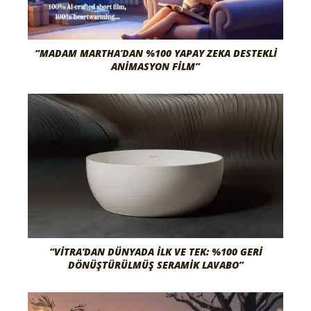
“MADAM MARTHA’DAN %100 YAPAY ZEKA DESTEKLI
ANIMASYON FILM”
“VITRA’DAN DÜNYADA İLK VE TEK: %100 GERI
DÖNÜŞTÜRÜLMÜŞ SERAMIK LAVABO”