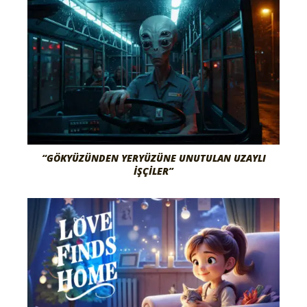
“GÖKYÜZÜNDEN YERYÜZÜNE UNUTULAN UZAYLI
İŞÇILER”