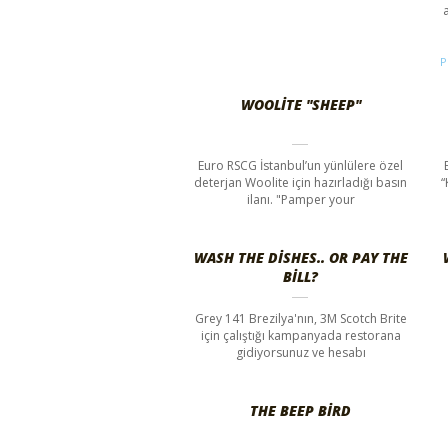
P
WOOLITE "SHEEP"
Euro RSCG İstanbul’un yünlülere özel
deterjan Woolite için hazırladığı basın
“
ilanı. "Pamper your
WASH THE DISHES.. OR PAY THE
BILL?
Grey 141 Brezilya'nın, 3M Scotch Brite
için çalıştığı kampanyada restorana
gidiyorsunuz ve hesabı
THE BEEP BIRD