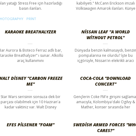
alan yatağı Stress Free için hazırladığı
kabiliyeti." McCann Erickson imzalı
basın ilanları.
Volkswagen Amarok ilanları. Künye
HOTOGRAPHY
PRINT
KARAOKE BREATHALYZER
NISSAN LEAF "A WORLD
WITHOUT PETROL"
Bar Aurora & Boteco Ferraz adlı bar,
Dünyada benzin kalmasaydı, benzi
Karaoke Breathalyzer” ı sunar. Alkollü
pompalarına ne olurdu? İşte bu
araç kullanımını
içgörüyle, Nissan'ın elekrikli aracı
WALT DISNEY "CARBON FREEZE
COCA-COLA "DOWNLOAD
ME"
CONCERT"
Star Wars serisinin sonsuza dek bir
Gençlerin Coke FM'e girişini sağlam
parçası olabilmek için 10 Haziran'a
amacıyla, Kolombiya'daki Ogilvy &
kadar vaktiniz var. Walt Disney
Mather, konser sırasında her
EFES PILSENER "FOAM"
SWEDISH ARMED FORCES "WH
CARES?"