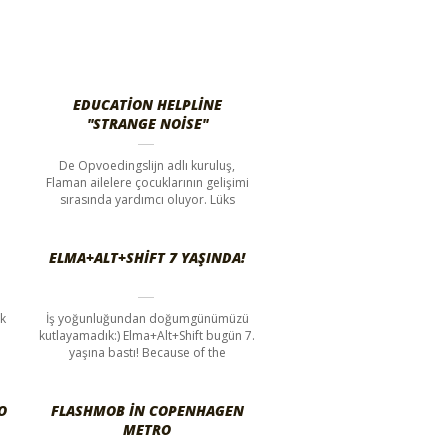
EDUCATION HELPLINE
"STRANGE NOISE"
n
De Opvoedingslijn adlı kuruluş,
Flaman ailelere çocuklarının gelişimi
sırasında yardımcı oluyor. Lüks
ELMA+ALT+SHIFT 7 YAŞINDA!
ak
İş yoğunluğundan doğumgünümüzü
kutlayamadık:) Elma+Alt+Shift bugün 7.
yaşına bastı! Because of the
O
FLASHMOB IN COPENHAGEN
METRO