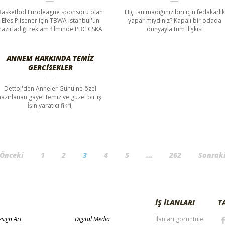
Basketbol Euroleague sponsoru olan
Hiç tanımadığınız biri için fedakarlık
Efes Pilsener için TBWA Istanbul'un
yapar mıydınız? Kapalı bir odada
hazırladığı reklam filminde PBC CSKA
dünyayla tüm ilişkisi
ANNEM HAKKINDA TEMIZ
GERCÌ§EKLER
Dettol'den Anneler Günü'ne özel
hazırlanan gayet temiz ve güzel bir iş.
İşin yaratıcı fikri,
 Önceki
1
2
3
4
5
…
262
Sonraki
İŞ İLANLARI
T
sign Art
Digital Media
İlanları görüntüle